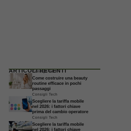
ARTICOLI RECENTI
Consigli Tech
Come costruire una beauty
routine efficace in pochi
passaggi
Consigli Tech
Scegliere la tariffa mobile
nel 2026: i fattori chiave
prima del cambio operatore
Consigli Tech
Scegliere la tariffa mobile
nel 2026: i fattori chiave