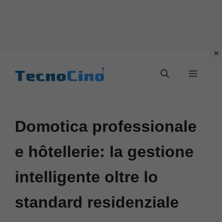
Vai
al
Menu
contenuto
Domotica professionale
e hôtellerie: la gestione
intelligente oltre lo
standard residenziale