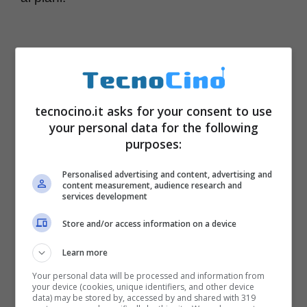
tecnocino.it asks for your consent to use
your personal data for the following
purposes:
Personalised advertising and content, advertising and
content measurement, audience research and
services development
Integrazione sistemica e
Store and/or access information on a device
interoperabilità dei
Learn more
Your personal data will be processed and information from
dispositivi
your device (cookies, unique identifiers, and other device
data) may be stored by, accessed by and shared with 319