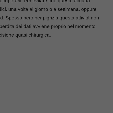
recuperarli. Per evitare che questo accada
ci, una volta al giorno o a settimana, oppure
oud. Spesso però per pigrizia questa attività non
a perdita dei dati avviene proprio nel momento
sione quasi chirurgica.