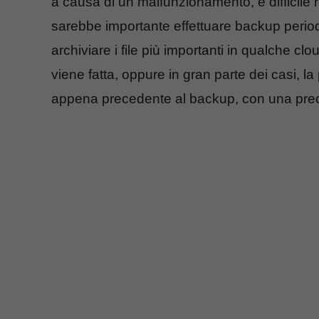
a causa di un malfunzionamento, è difficile 
sarebbe importante effettuare backup periodi
archiviare i file più importanti in qualche cl
viene fatta, oppure in gran parte dei casi, l
appena precedente al backup, con una preci