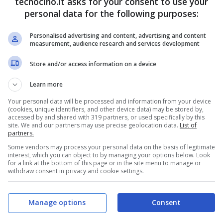
tecnocino.it asks for your consent to use your
ciale del programma. Qualora si abbia tra le mani un
personal data for the following purposes:
nneggiato, sarà sufficiente scaricare e installare
do le indicazioni del programma.
Personalised advertising and content, advertising and content
measurement, audience research and services development
Store and/or access information on a device
Learn more
Your personal data will be processed and information from your device
(cookies, unique identifiers, and other device data) may be stored by,
accessed by and shared with 319 partners, or used specifically by this
site. We and our partners may use precise geolocation data.
List of
partners.
Some vendors may process your personal data on the basis of legitimate
interest, which you can object to by managing your options below. Look
for a link at the bottom of this page or in the site menu to manage or
withdraw consent in privacy and cookie settings.
ta iniziale, può essere utilizzato per recuperare
Manage options
Consent
mail, video e documenti di vario genere. I formati