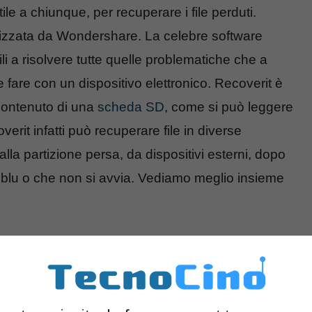
le a chiunque, per recuperare i file perduti.
alizzata da Wondershare. La celebre software
li a risolvere tutte quelle problematiche che a
fare con un dispositivo elettronico. Recoverit è
contenuto di una
scheda SD
, come si può leggere
verit infatti può recuperare file in diverse
alla partizione persa, da dispositivi esterni, dopo
 blu o che non si avvia. Vediamo meglio insieme
vi utile
rmette di
recuperare file cancellati da SD
, come