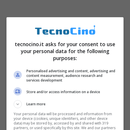
tecnocino.it asks for your consent to use
your personal data for the following
purposes:
Personalised advertising and content, advertising and
content measurement, audience research and
services development
Smart speaker
, che fungono da
Store and/or access information on a device
centro di controllo e assistenza
digitale.
Learn more
Your personal data will be processed and information from
your device (cookies, unique identifiers, and other device
Un sistema smart può essere realizzato in
data) may be stored by, accessed by and shared with 319
partners, or used specifically by this site. We and our partners