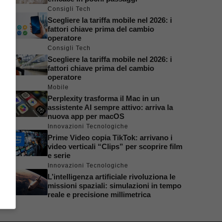
Consigli Tech
Scegliere la tariffa mobile nel 2026: i
fattori chiave prima del cambio
operatore
Consigli Tech
Scegliere la tariffa mobile nel 2026: i
fattori chiave prima del cambio
operatore
Mobile
Perplexity trasforma il Mac in un
assistente AI sempre attivo: arriva la
nuova app per macOS
Innovazioni Tecnologiche
Prime Video copia TikTok: arrivano i
video verticali “Clips” per scoprire film
e serie
Innovazioni Tecnologiche
L’intelligenza artificiale rivoluziona le
missioni spaziali: simulazioni in tempo
reale e precisione millimetrica