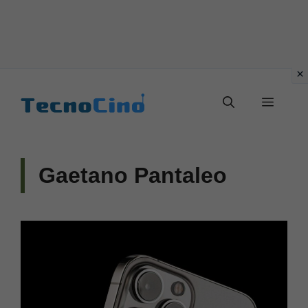
Vai
al
Menu
contenuto
Gaetano Pantaleo