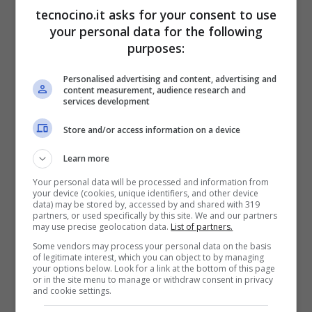
tecnocino.it asks for your consent to use
your personal data for the following
purposes:
Personalised advertising and content, advertising and
content measurement, audience research and
services development
Store and/or access information on a device
Memoria piena smartphone: l’unica
Learn more
vera salvezza per chi ha troppe foto
Your personal data will be processed and information from
è questa qui
your device (cookies, unique identifiers, and other device
data) may be stored by, accessed by and shared with 319
Settembre 27, 2024
partners, or used specifically by this site. We and our partners
may use precise geolocation data.
List of partners.
Some vendors may process your personal data on the basis
of legitimate interest, which you can object to by managing
your options below. Look for a link at the bottom of this page
or in the site menu to manage or withdraw consent in privacy
and cookie settings.