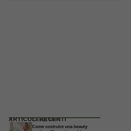
ARTICOLI RECENTI
Consigli Tech
Come costruire una beauty