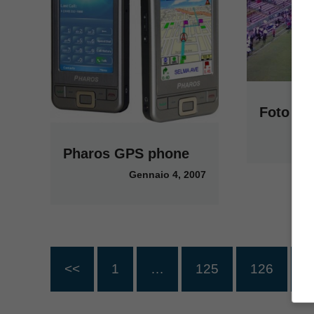
Foto Let
Pharos GPS phone
Gennaio 4, 2007
<<
1
…
125
126
1