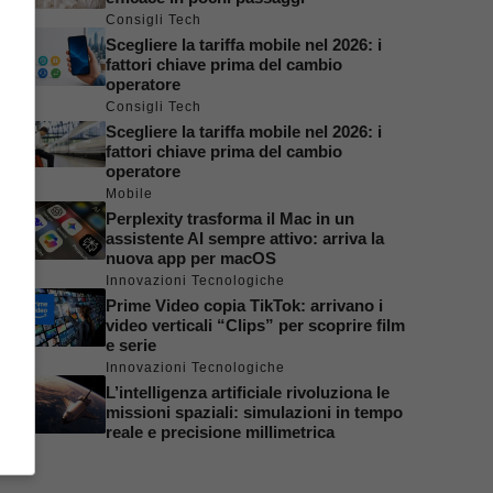
Consigli Tech
Scegliere la tariffa mobile nel 2026: i
fattori chiave prima del cambio
operatore
Consigli Tech
Scegliere la tariffa mobile nel 2026: i
fattori chiave prima del cambio
operatore
Mobile
Perplexity trasforma il Mac in un
assistente AI sempre attivo: arriva la
nuova app per macOS
Innovazioni Tecnologiche
Prime Video copia TikTok: arrivano i
video verticali “Clips” per scoprire film
e serie
Innovazioni Tecnologiche
L’intelligenza artificiale rivoluziona le
missioni spaziali: simulazioni in tempo
reale e precisione millimetrica