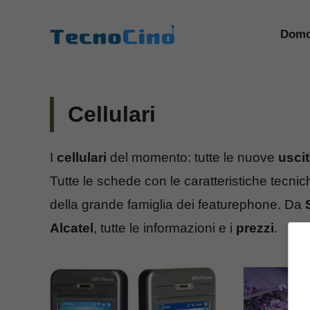
Vai
al
Domo
contenuto
Cellulari
I
cellulari
del momento: tutte le nuove
usci
Tutte le schede con le caratteristiche tecnic
della grande famiglia dei featurephone. Da
Alcatel
, tutte le informazioni e i
prezzi
.