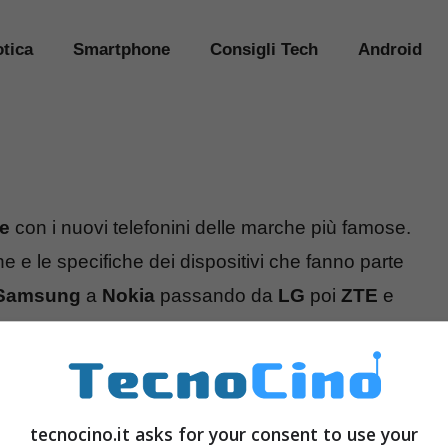
tica
Smartphone
Consigli Tech
Android
te
con i nuovi telefonini delle marche più famose.
he e le specifiche dei dispositivi che fanno parte
Samsung
a
Nokia
passando da
LG
poi
ZTE
e
tecnocino.it asks for your consent to use your