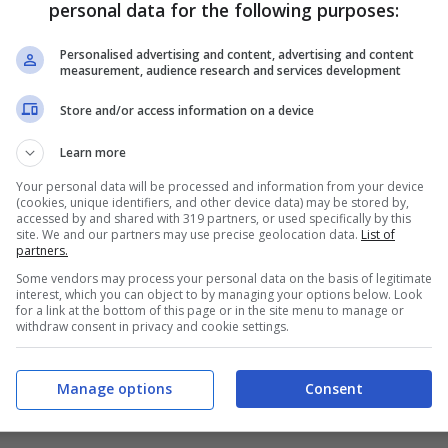
personal data for the following purposes:
Personalised advertising and content, advertising and content
measurement, audience research and services development
Buon 2007!
Store and/or access information on a device
Gennaio 1, 2007
Learn more
tori 6
Your personal data will be processed and information from your device
Gennaio 3, 2007
(cookies, unique identifiers, and other device data) may be stored by,
accessed by and shared with 319 partners, or used specifically by this
site. We and our partners may use precise geolocation data.
List of
partners.
Some vendors may process your personal data on the basis of legitimate
interest, which you can object to by managing your options below. Look
for a link at the bottom of this page or in the site menu to manage or
withdraw consent in privacy and cookie settings.
27
Manage options
Consent