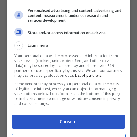
Personalised advertising and content, advertising and
content measurement, audience research and
services development
Store and/or access information on a device
Learn more
Your personal data will be processed and information from
your device (cookies, unique identifiers, and other device
data) may be stored by, accessed by and shared with 319
partners, or used specifically by this site. We and our partners
Huawei Mate 10, come comprarlo
may use precise geolocation data.
List of partners.
all’estero
Some vendors may process your personal data on the basis
of legitimate interest, which you can object to by managing
Ottobre 17, 2017
your options below. Look for a link at the bottom of this page
or in the site menu to manage or withdraw consent in privacy
and cookie settings.
Consent