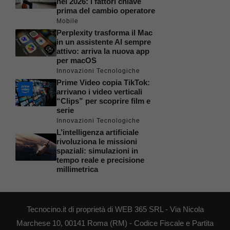
nel 2026: i fattori chiave
prima del cambio operatore
Mobile
Perplexity trasforma il Mac
in un assistente AI sempre
attivo: arriva la nuova app
per macOS
Innovazioni Tecnologiche
Prime Video copia TikTok:
arrivano i video verticali
“Clips” per scoprire film e
serie
Innovazioni Tecnologiche
L’intelligenza artificiale
rivoluziona le missioni
spaziali: simulazioni in
tempo reale e precisione
millimetrica
Tecnocino.it di proprietà di WEB 365 SRL - Via Nicola
Marchese 10, 00141 Roma (RM) - Codice Fiscale e Partita