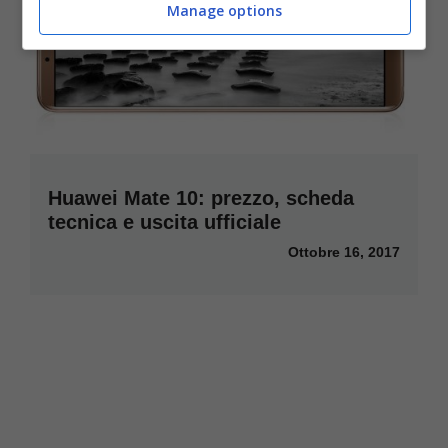
Manage options
Huawei Mate 10: prezzo, scheda
tecnica e uscita ufficiale
Ottobre 16, 2017