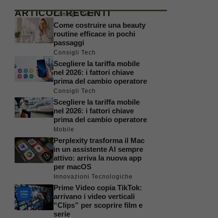
ARTICOLI RECENTI
Consigli Tech
Come costruire una beauty
routine efficace in pochi
passaggi
Consigli Tech
Scegliere la tariffa mobile
nel 2026: i fattori chiave
prima del cambio operatore
Consigli Tech
Scegliere la tariffa mobile
nel 2026: i fattori chiave
prima del cambio operatore
Mobile
Perplexity trasforma il Mac
in un assistente AI sempre
attivo: arriva la nuova app
per macOS
Innovazioni Tecnologiche
Prime Video copia TikTok:
arrivano i video verticali
“Clips” per scoprire film e
serie