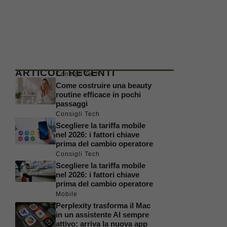
ARTICOLI RECENTI
Consigli Tech
Come costruire una beauty
routine efficace in pochi
passaggi
Consigli Tech
Scegliere la tariffa mobile
nel 2026: i fattori chiave
prima del cambio operatore
Consigli Tech
Scegliere la tariffa mobile
nel 2026: i fattori chiave
prima del cambio operatore
Mobile
Perplexity trasforma il Mac
in un assistente AI sempre
attivo: arriva la nuova app