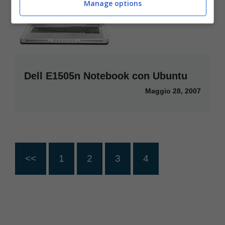
Manage options
Dell E1505n Notebook con Ubuntu
Maggio 28, 2007
<<
1
2
3
4