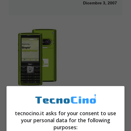
Dicembre 3, 2007
Trolltech Qtopia Linux Greenphone:
grande successo
tecnocino.it asks for your consent to use
Ottobre 22, 2007
your personal data for the following
purposes: