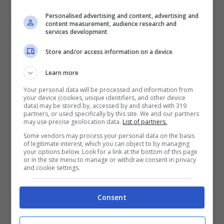
Personalised advertising and content, advertising and
content measurement, audience research and
services development
Store and/or access information on a device
Learn more
Your personal data will be processed and information from
your device (cookies, unique identifiers, and other device
data) may be stored by, accessed by and shared with 319
Singapore Airlines offre Pc Linux a
partners, or used specifically by this site. We and our partners
bordo
may use precise geolocation data.
List of partners.
Some vendors may process your personal data on the basis
Agosto 28, 2007
of legitimate interest, which you can object to by managing
your options below. Look for a link at the bottom of this page
or in the site menu to manage or withdraw consent in privacy
and cookie settings.
Consent