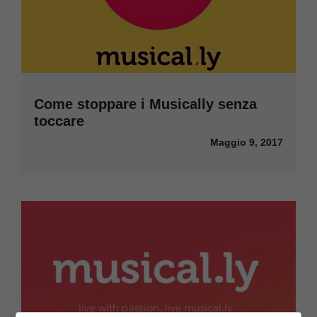
Come stoppare i Musically senza
toccare
Maggio 9, 2017