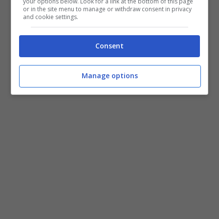
your options below. Look for a link at the bottom of this page
or in the site menu to manage or withdraw consent in privacy
and cookie settings.
Come si usa Musically
Maggio 9, 2017
Consent
Manage options