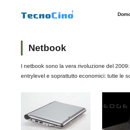
Vai
al
Domo
contenuto
Netbook
I netbook sono la vera rivoluzione del 2009: i
entrylevel e soprattutto economici: tutte le s