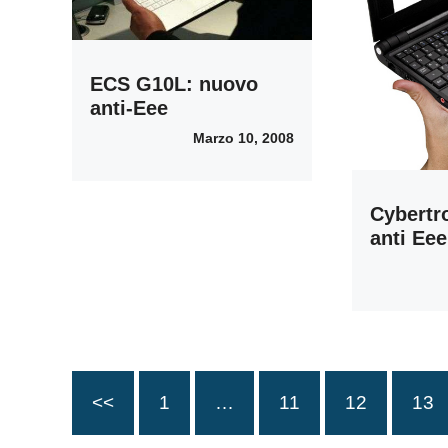
ECS G10L: nuovo
anti-Eee
Marzo 10, 2008
Cybert
anti Eee
<<
1
…
11
12
13