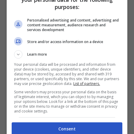
Marzo 29, 2012
purposes:
Personalised advertising and content, advertising and
content measurement, audience research and
services development
Store and/or access information on a device
Learn more
Your personal data will be processed and information from
your device (cookies, unique identifiers, and other device
data) may be stored by, accessed by and shared with 319
partners, or used specifically by this site. We and our partners
may use precise geolocation data.
List of partners.
PHOTOSHOW 2007 Milano
Some vendors may process your personal data on the basis
Marzo 23, 2007
of legitimate interest, which you can object to by managing
your options below. Look for a link at the bottom of this page
or in the site menu to manage or withdraw consent in privacy
and cookie settings.
Consent