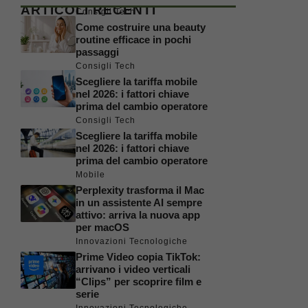
ARTICOLI RECENTI
Consigli Tech
Come costruire una beauty
routine efficace in pochi
passaggi
Consigli Tech
Scegliere la tariffa mobile
nel 2026: i fattori chiave
prima del cambio operatore
Consigli Tech
Scegliere la tariffa mobile
nel 2026: i fattori chiave
prima del cambio operatore
Mobile
Perplexity trasforma il Mac
in un assistente AI sempre
attivo: arriva la nuova app
per macOS
Innovazioni Tecnologiche
Prime Video copia TikTok:
arrivano i video verticali
“Clips” per scoprire film e
serie
Innovazioni Tecnologiche