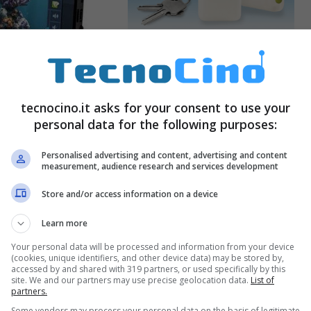
PacketVideo:
ricevitore DVB-H
6 TV: PND
tecnocino.it asks for your consent to use your
mobile
vo
personal data for the following purposes:
Febbraio 18, 2008
Marzo 3, 2008
Personalised advertising and content, advertising and content
measurement, audience research and services development
Store and/or access information on a device
Learn more
Your personal data will be processed and information from your device
(cookies, unique identifiers, and other device data) may be stored by,
accessed by and shared with 319 partners, or used specifically by this
site. We and our partners may use precise geolocation data.
List of
partners.
Some vendors may process your personal data on the basis of legitimate