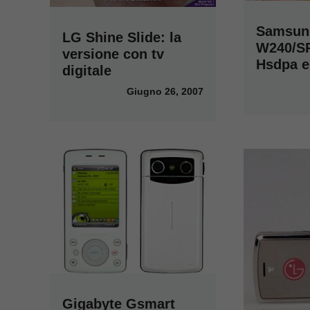
Samsun
LG Shine Slide: la
W240/S
versione con tv
Hsdpa 
digitale
Giugno 26, 2007
Gigabyte Gsmart