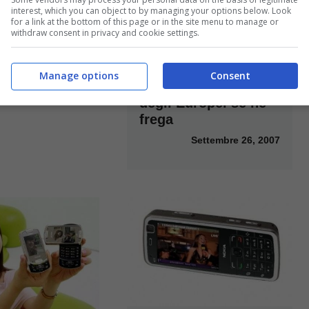
interest, which you can object to by managing your options below. Look
for a link at the bottom of this page or in the site menu to manage or
W54SA con
withdraw consent in privacy and cookie settings.
ale
Ottobre 18, 2007
TV Digitale sul
Manage options
Consent
cellulare: il 95%
degli Europei se ne
frega
Settembre 26, 2007