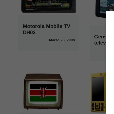
Motorola Mobile TV
DH02
Geosat 
Marzo 28, 2008
televisi