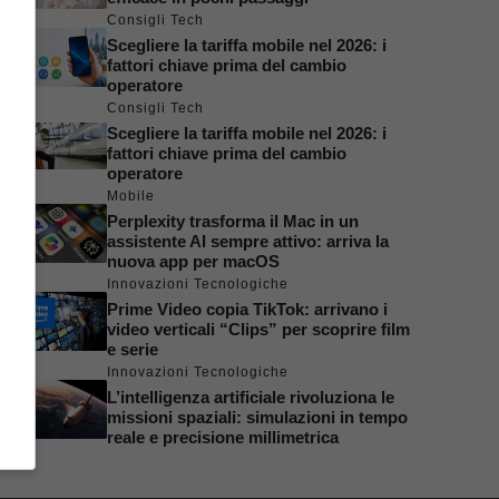
Consigli Tech
Scegliere la tariffa mobile nel 2026: i
fattori chiave prima del cambio
operatore
Consigli Tech
Scegliere la tariffa mobile nel 2026: i
fattori chiave prima del cambio
operatore
Mobile
Perplexity trasforma il Mac in un
assistente AI sempre attivo: arriva la
nuova app per macOS
Innovazioni Tecnologiche
Prime Video copia TikTok: arrivano i
video verticali “Clips” per scoprire film
e serie
Innovazioni Tecnologiche
L’intelligenza artificiale rivoluziona le
missioni spaziali: simulazioni in tempo
reale e precisione millimetrica