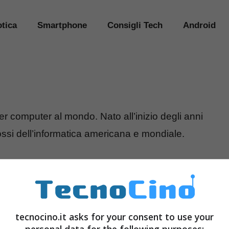
tica
Smartphone
Consigli Tech
Android
er computer al mondo. Nato all’inizio degli anni
lossi dell’informatica americana e mondiale.
ows Tax è
ù alta in
che negli
tecnocino.it asks for your consent to use your