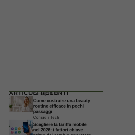
ARTICOLI RECENTI
Consigli Tech
Come costruire una beauty
routine efficace in pochi
passaggi
Consigli Tech
Scegliere la tariffa mobile
nel 2026: i fattori chiave