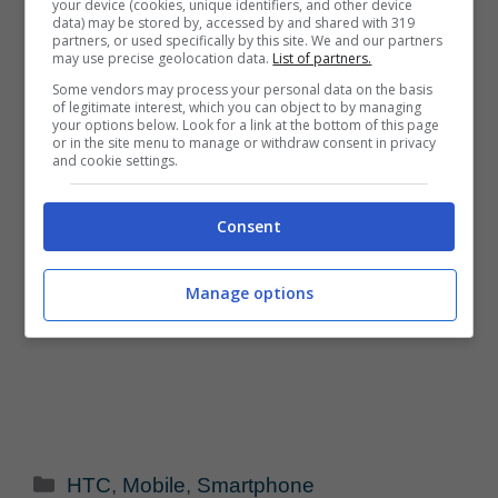
your device (cookies, unique identifiers, and other device
data) may be stored by, accessed by and shared with 319
partners, or used specifically by this site. We and our partners
may use precise geolocation data.
List of partners.
Some vendors may process your personal data on the basis
of legitimate interest, which you can object to by managing
your options below. Look for a link at the bottom of this page
or in the site menu to manage or withdraw consent in privacy
and cookie settings.
Consent
Manage options
Categorie
HTC
,
Mobile
,
Smartphone