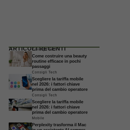
ARTICOLI RECENTI
Consigli Tech
Come costruire una beauty
routine efficace in pochi
passaggi
Consigli Tech
Scegliere la tariffa mobile
nel 2026: i fattori chiave
prima del cambio operatore
Consigli Tech
Scegliere la tariffa mobile
nel 2026: i fattori chiave
prima del cambio operatore
Mobile
Perplexity trasforma il Mac
in un assistente AI sempre