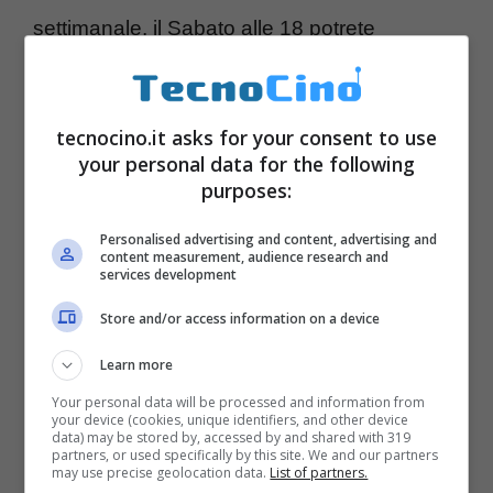
settimanale, il Sabato alle 18 potrete
ammirare la collezione dei migliori (o peggiori
fate voi) video o tendenze della rete
tecnocino.it asks for your consent to use
segnalati da voi cari lettori.
your personal data for the following
purposes:
Personalised advertising and content, advertising and
content measurement, audience research and
services development
Store and/or access information on a device
Learn more
Your personal data will be processed and information from
your device (cookies, unique identifiers, and other device
data) may be stored by, accessed by and shared with 319
partners, or used specifically by this site. We and our partners
may use precise geolocation data.
List of partners.