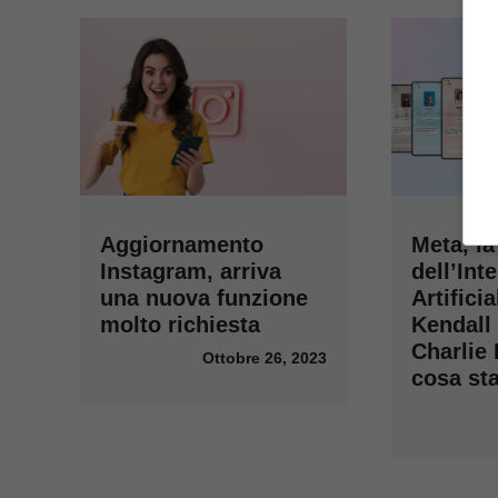
Aggiornamento
Meta, la
Instagram, arriva
dell’Int
una nuova funzione
Artificia
molto richiesta
Kendall
Charlie
Ottobre 26, 2023
cosa st