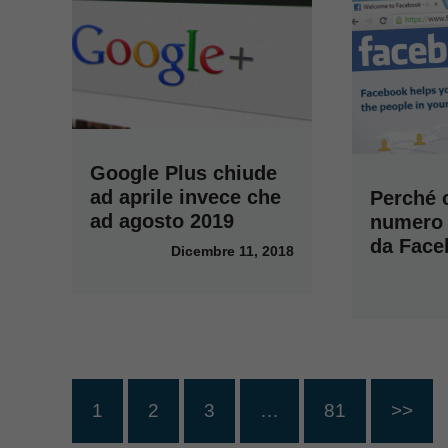
Google Plus chiude
ad aprile invece che
Perché c
ad agosto 2019
numero 
da Face
Dicembre 11, 2018
1
2
3
…
81
>>