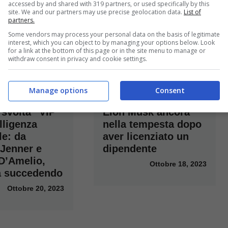
accessed by and shared with 319 partners, or used specifically by this
site. We and our partners may use precise geolocation data.
List of
partners.
Some vendors may process your personal data on the basis of legitimate
interest, which you can object to by managing your options below. Look
for a link at the bottom of this page or in the site menu to manage or
withdraw consent in privacy and cookie settings.
Manage options
Consent
 svolta “VIP”
Elon Musk ancora
elligenza
nella tempesta dopo
le: da
aver licenziato un
 Jenner e
dipendente
 D’Amelio,
Ottobre 18, 2023
a succedendo
Ottobre 20, 2023