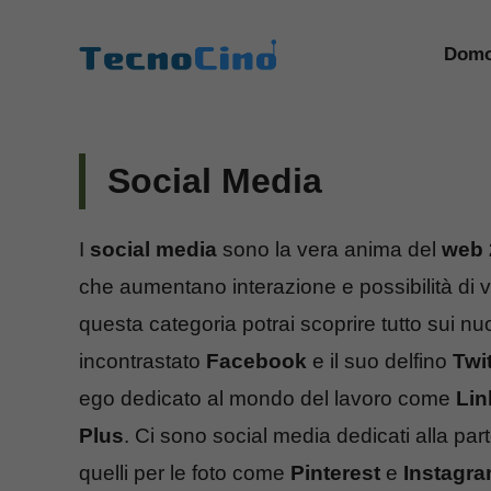
Vai
al
Domo
contenuto
Social Media
I
social media
sono la vera anima del
web 
che aumentano interazione e possibilità di 
questa categoria potrai scoprire tutto sui nu
incontrastato
Facebook
e il suo delfino
Twit
ego dedicato al mondo del lavoro come
Lin
Plus
. Ci sono social media dedicati alla pa
quelli per le foto come
Pinterest
e
Instagr