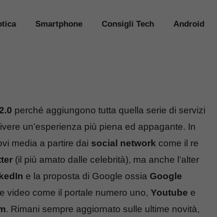
tica
Smartphone
Consigli Tech
Android
2.0
perché aggiungono tutta quella serie di servizi
vivere un’esperienza più piena ed appagante. In
ovi media a partire dai
social network
come il re
ter
(il più amato dalle celebrità), ma anche l’alter
kedIn
e la proposta di Google ossia
Google
rte video come il portale numero uno,
Youtube
e
am
. Rimani sempre aggiornato sulle ultime novità,