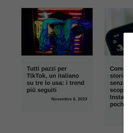
Tutti pazzi per
Come gu
TikTok, un italiano
stories 
su tre lo usa: i trend
senza e
più seguiti
scoperti
Instagr
Novembre 6, 2023
pochi c