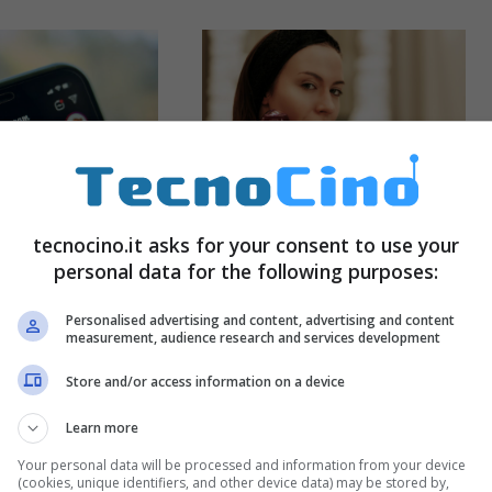
tecnocino.it asks for your consent to use your
ardare le
#FaceIcing è il nuovo
personal data for the following purposes:
di qualcuno
tag che fa tendenza
ssere
su Tik Tok e
Personalised advertising and content, advertising and content
: il trucco
Instagram: ecco chi
measurement, audience research and services development
am che in
lo usa e perchè
Store and/or access information on a device
onoscono
Ottobre 28, 2023
Novembre 5, 2023
Learn more
Your personal data will be processed and information from your device
(cookies, unique identifiers, and other device data) may be stored by,