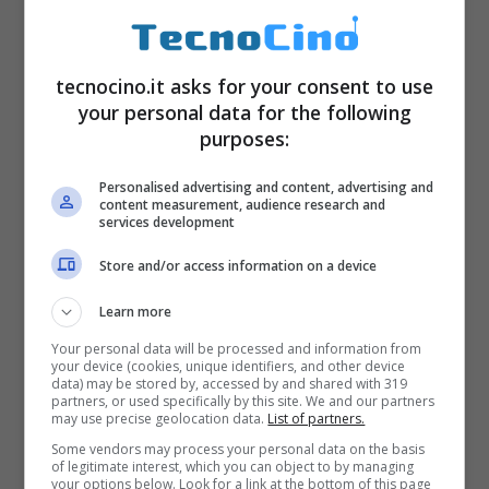
tecnocino.it asks for your consent to use
your personal data for the following
Spesso e volentieri, quando sentiamo una
purposes:
canzone su TikTok, la prima cosa che
Personalised advertising and content, advertising and
facciamo è cercarla sulle altre piattaforme,
content measurement, audience research and
services development
che utilizziamo per ascoltare musica. Questo
Store and/or access information on a device
passaggio richiede di uscire dal social e di
entrare su un’altra applicazione, sottraendoci
Learn more
tempo.
Your personal data will be processed and information from
your device (cookies, unique identifiers, and other device
data) may be stored by, accessed by and shared with 319
partners, or used specifically by this site. We and our partners
may use precise geolocation data.
List of partners.
Some vendors may process your personal data on the basis
of legitimate interest, which you can object to by managing
your options below. Look for a link at the bottom of this page