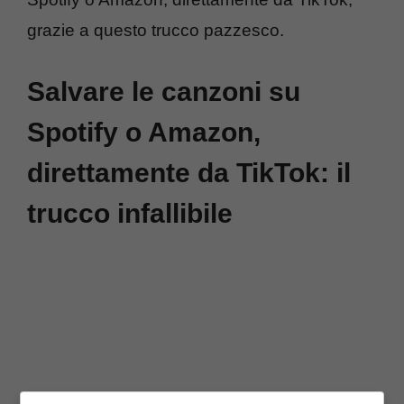
grazie a questo trucco pazzesco.
Salvare le canzoni su
Spotify o Amazon,
direttamente da TikTok: il
trucco infallibile