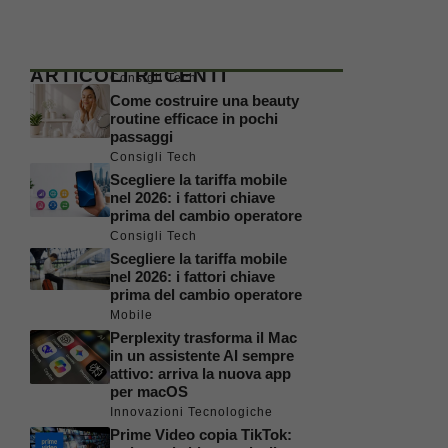
ARTICOLI RECENTI
Consigli Tech
Come costruire una beauty
routine efficace in pochi
passaggi
Consigli Tech
Scegliere la tariffa mobile
nel 2026: i fattori chiave
prima del cambio operatore
Consigli Tech
Scegliere la tariffa mobile
nel 2026: i fattori chiave
prima del cambio operatore
Mobile
Perplexity trasforma il Mac
in un assistente AI sempre
attivo: arriva la nuova app
per macOS
Innovazioni Tecnologiche
Prime Video copia TikTok: