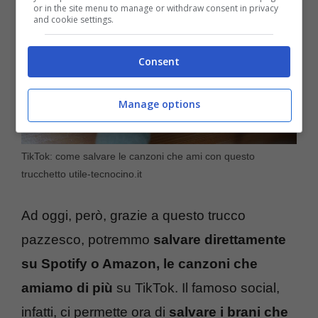
or in the site menu to manage or withdraw consent in privacy
and cookie settings.
Consent
Manage options
TikTok: come salvare le canzoni che ami con questo
trucchetto utile-tecnocino.it
Ad oggi, però, grazie a questo trucco
pazzesco, potremmo
salvare direttamente
su Spotify o Amazon, le canzoni che
amiamo di più
su TikTok. Il famoso social,
infatti, ci permette ora di
salvare i brani che