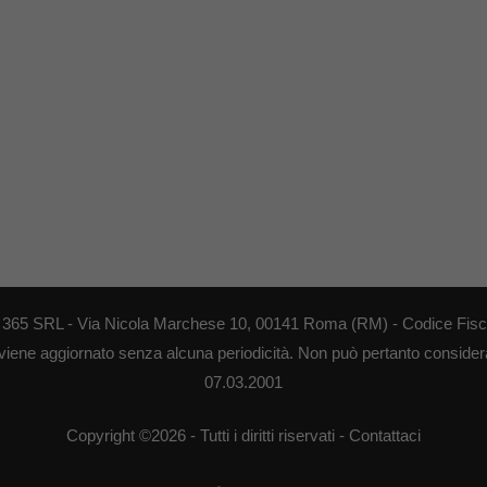
EB 365 SRL - Via Nicola Marchese 10, 00141 Roma (RM) - Codice Fisca
 viene aggiornato senza alcuna periodicità. Non può pertanto considerar
07.03.2001
Copyright ©2026 - Tutti i diritti riservati -
Contattaci