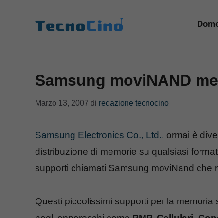
Vai
al
Domo
contenuto
Samsung moviNAND me
Marzo 13, 2007
di
redazione tecnocino
Samsung Electronics Co., Ltd.,
ormai è dive
distribuzione di memorie su qualsiasi form
supporti chiamati Samsung moviNand che r
Questi piccolissimi supporti per la memoria 
negli apparecchi come
PMP, Cellulari, Cons