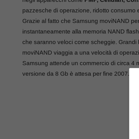
pazzesche di operazione, ridotto consumo en
Grazie al fatto che Samsung moviNAND per
instantaneamente alla memoria NAND flash, 
che saranno veloci come scheggie. Grandi 
moviNAND viaggia a una velocità di operazio
Samsung attende un commercio di circa 4 mili
versione da 8 Gb è attesa per fine 2007.