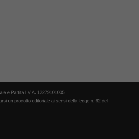
le e Partita I.V.A. 12279101005
si un prodotto editoriale ai sensi della legge n. 62 del