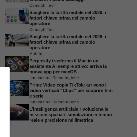
Consigli Tech
Scegliere la tariffa mobile nel 2026: i
fattori chiave prima del cambio
operatore
Consigli Tech
Scegliere la tariffa mobile nel 2026: i
fattori chiave prima del cambio
operatore
Mobile
Perplexity trasforma il Mac in un
assistente AI sempre attivo: arriva la
nuova app per macOS
Innovazioni Tecnologiche
Prime Video copia TikTok: arrivano i
video verticali “Clips” per scoprire film
e serie
Innovazioni Tecnologiche
L’intelligenza artificiale rivoluziona le
missioni spaziali: simulazioni in tempo
reale e precisione millimetrica