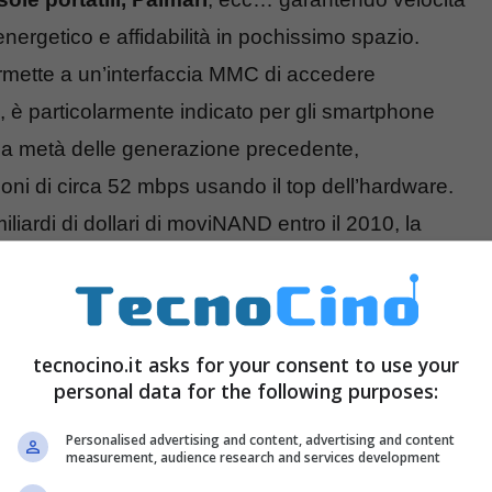
ergetico e affidabilità in pochissimo spazio.
mette a un’interfaccia MMC di accedere
è particolarmente indicato per gli smartphone
la metà delle generazione precedente,
ni di circa 52 mbps usando il top dell’hardware.
ardi di dollari di moviNAND entro il 2010, la
tecnocino.it asks for your consent to use your
personal data for the following purposes:
Personalised advertising and content, advertising and content
measurement, audience research and services development