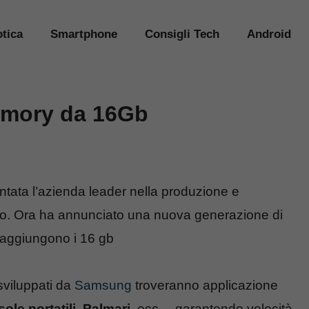
tica
Smartphone
Consigli Tech
Android
mory da 16Gb
ntata l’azienda leader nella produzione e
ato. Ora ha annunciato una nuova generazione di
aggiungono i 16 gb
sviluppati da
Samsung
troveranno applicazione
ole portatili, Palmari
, ecc… garantendo velocità