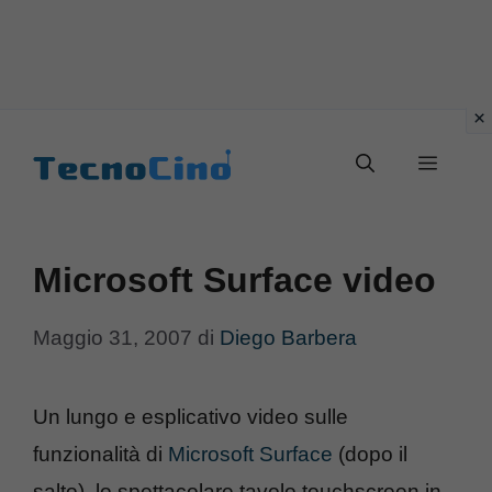
Vai
al
Menu
contenuto
Microsoft Surface video
Maggio 31, 2007
di
Diego Barbera
Un lungo e esplicativo video sulle
funzionalità di
Microsoft Surface
(dopo il
salto), lo spettacolare tavolo touchscreen in