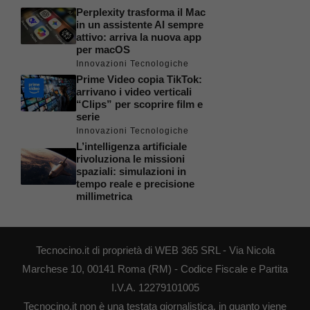
Perplexity trasforma il Mac
in un assistente AI sempre
attivo: arriva la nuova app
per macOS
Innovazioni Tecnologiche
Prime Video copia TikTok:
arrivano i video verticali
“Clips” per scoprire film e
serie
Innovazioni Tecnologiche
L’intelligenza artificiale
rivoluziona le missioni
spaziali: simulazioni in
tempo reale e precisione
millimetrica
Tecnocino.it di proprietà di WEB 365 SRL - Via Nicola
Marchese 10, 00141 Roma (RM) - Codice Fiscale e Partita
I.V.A. 12279101005
Tecnocino.it non è una testata giornalistica, in quanto viene