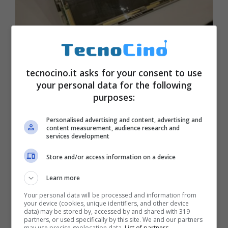
Nuovo Surface Pro in uscita a
tecnocino.it asks for your consent to use
dicembre
your personal data for the following
purposes:
Settembre 27, 2017
Personalised advertising and content, advertising and
content measurement, audience research and
services development
Store and/or access information on a device
Learn more
Your personal data will be processed and information from
your device (cookies, unique identifiers, and other device
data) may be stored by, accessed by and shared with 319
partners, or used specifically by this site. We and our partners
may use precise geolocation data.
List of partners.