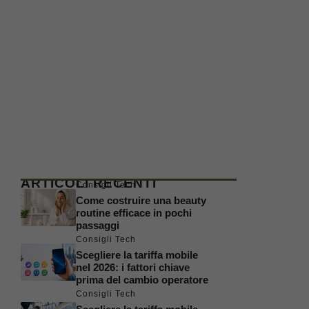
ARTICOLI RECENTI
Consigli Tech
Come costruire una beauty
routine efficace in pochi
passaggi
Consigli Tech
Scegliere la tariffa mobile
nel 2026: i fattori chiave
prima del cambio operatore
Consigli Tech