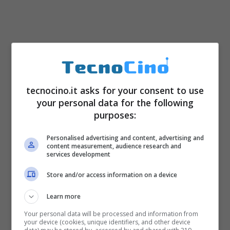
tecnocino.it asks for your consent to use
your personal data for the following
Attraverso appositi moduli, è possibile
purposes:
apprendere il funzionamento di Excel,
imparando ad utilizzare i fogli di calcolo per
Personalised advertising and content, advertising and
content measurement, audience research and
services development
scoprire tutte le potenzialità di questo
software, per padroneggiare i comandi
Store and/or access information on a device
principali,
conoscere le funzionalità più
Learn more
importanti
e sapere come creare grafici,
Your personal data will be processed and information from
your device (cookies, unique identifiers, and other device
tabelle e formule in modo professionale: si