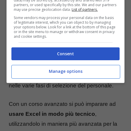
data) may be stored by, accessed by and shared with 319
partners, or used specifically by this site. We and our partners
tratta di abilità fondamentali per la maggior
may use precise geolocation data.
List of partners.
parte delle posizioni lavorative, sia in Italia
Some vendors may process your personal data on the basis
of legitimate interest, which you can object to by managing
che all’estero.
your options below. Look for a link at the bottom of this page
or in the site menu to manage or withdraw consent in privacy
and cookie settings.
Naturalmente, è possibile proseguire il
Consent
percorso didattico per
raggiungere
competenze superiori
, una scelta che in
Manage options
molti casi si rivela vincente per distinguersi
nelle varie fasi di selezione del personale.
Con un corso avanzato si può imparare ad
usare Excel in modo più tecnico
,
utilizzandolo in maniera più avanzata per la