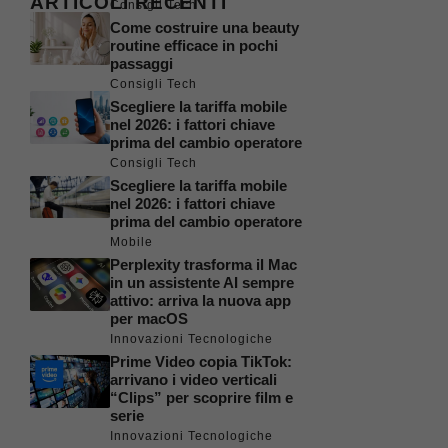
ARTICOLI RECENTI
Consigli Tech
Come costruire una beauty
routine efficace in pochi
passaggi
Consigli Tech
Scegliere la tariffa mobile
nel 2026: i fattori chiave
prima del cambio operatore
Consigli Tech
Scegliere la tariffa mobile
nel 2026: i fattori chiave
prima del cambio operatore
Mobile
Perplexity trasforma il Mac
in un assistente AI sempre
attivo: arriva la nuova app
per macOS
Innovazioni Tecnologiche
Prime Video copia TikTok:
arrivano i video verticali
“Clips” per scoprire film e
serie
Innovazioni Tecnologiche