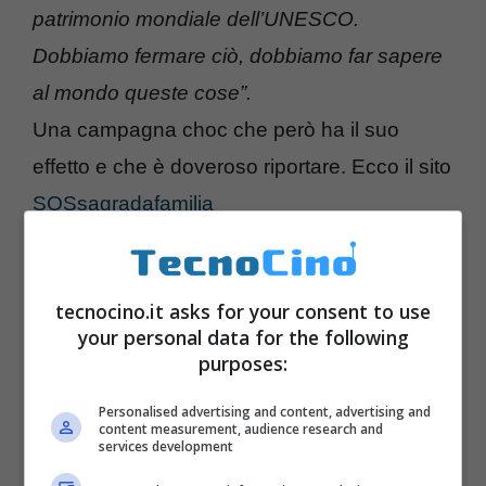
patrimonio mondiale dell’UNESCO.
Dobbiamo fermare ciò, dobbiamo far sapere
al mondo queste cose”.
Una campagna choc che però ha il suo
effetto e che è doveroso riportare. Ecco il sito
SOSsagradafamilia
tecnocino.it asks for your consent to use
your personal data for the following
purposes:
Personalised advertising and content, advertising and
content measurement, audience research and
services development