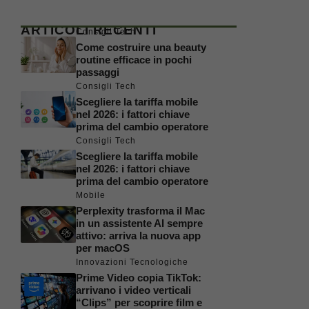
ARTICOLI RECENTI
Consigli Tech
Come costruire una beauty
routine efficace in pochi
passaggi
Consigli Tech
Scegliere la tariffa mobile
nel 2026: i fattori chiave
prima del cambio operatore
Consigli Tech
Scegliere la tariffa mobile
nel 2026: i fattori chiave
prima del cambio operatore
Mobile
Perplexity trasforma il Mac
in un assistente AI sempre
attivo: arriva la nuova app
per macOS
Innovazioni Tecnologiche
Prime Video copia TikTok:
arrivano i video verticali
“Clips” per scoprire film e