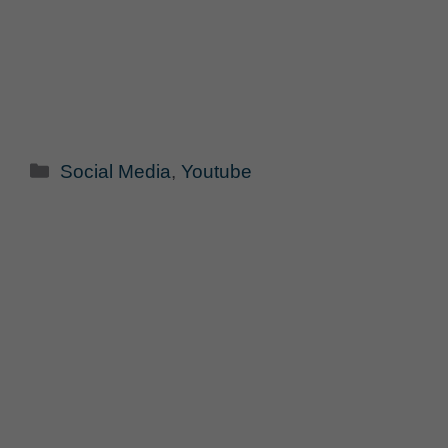
Categorie
Social Media
,
Youtube