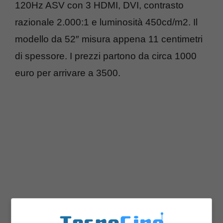
120Hz ASV con 3 HDMI, DVI, contrasto
razionale 2.000:1 e luminosità 450cd/m2. Il
modello da 52″ misura appena 11 centimetri
di spessore. I prezzi partono da circa 1000
euro per arrivare a 3500.