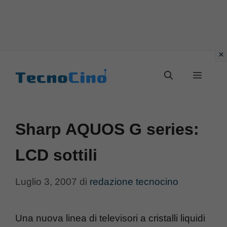
Vai
al
Menu
contenuto
Sharp AQUOS G series:
LCD sottili
Luglio 3, 2007
di
redazione tecnocino
Una nuova linea di televisori a cristalli liquidi