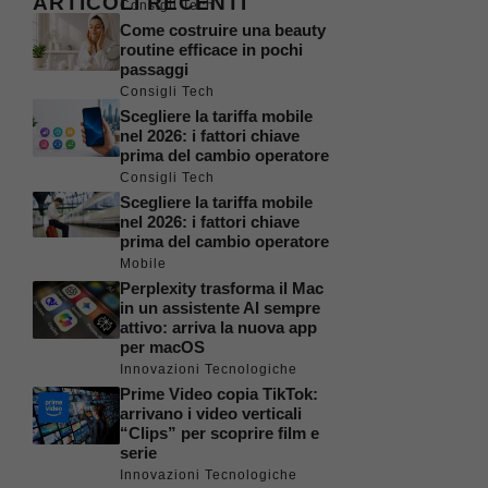
ARTICOLI RECENTI
Consigli Tech
Come costruire una beauty
routine efficace in pochi
passaggi
Consigli Tech
Scegliere la tariffa mobile
nel 2026: i fattori chiave
prima del cambio operatore
Consigli Tech
Scegliere la tariffa mobile
nel 2026: i fattori chiave
prima del cambio operatore
Mobile
Perplexity trasforma il Mac
in un assistente AI sempre
attivo: arriva la nuova app
per macOS
Innovazioni Tecnologiche
Prime Video copia TikTok:
arrivano i video verticali
“Clips” per scoprire film e
serie
Innovazioni Tecnologiche