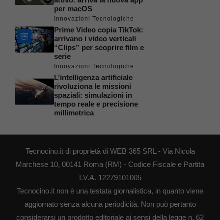
per macOS
Innovazioni Tecnologiche
Prime Video copia TikTok:
arrivano i video verticali
“Clips” per scoprire film e
serie
Innovazioni Tecnologiche
L’intelligenza artificiale
rivoluziona le missioni
spaziali: simulazioni in
tempo reale e precisione
millimetrica
Tecnocino.it di proprietà di WEB 365 SRL - Via Nicola
Marchese 10, 00141 Roma (RM) - Codice Fiscale e Partita
I.V.A. 12279101005
Tecnocino.it non è una testata giornalistica, in quanto viene
aggiornato senza alcuna periodicità. Non può pertanto
considerarsi un prodotto editoriale ai sensi della legge n. 62