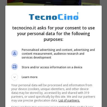
tecnocino.it asks for your consent to use
your personal data for the following
Samsung T27A950, un monitor/TV
purposes:
3D dal design killer [TEST]
Personalised advertising and content, advertising and
Febbraio 15, 2012
content measurement, audience research and
services development
Store and/or access information on a device
Learn more
Your personal data will be processed and information from
your device (cookies, unique identifiers, and other device
data) may be stored by, accessed by and shared with 319
partners, or used specifically by this site. We and our partners
may use precise geolocation data.
List of partners.