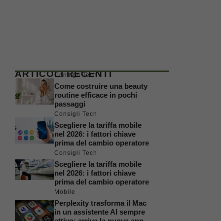
ARTICOLI RECENTI
Consigli Tech
Come costruire una beauty
routine efficace in pochi
passaggi
Consigli Tech
Scegliere la tariffa mobile
nel 2026: i fattori chiave
prima del cambio operatore
Consigli Tech
Scegliere la tariffa mobile
nel 2026: i fattori chiave
prima del cambio operatore
Mobile
Perplexity trasforma il Mac
in un assistente AI sempre
attivo: arriva la nuova app