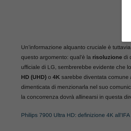
Un’informazione alquanto cruciale è tuttavia 
questo argomento: qual’è la
risoluzione
di 
ufficiale di LG, sembrerebbe evidente che 
HD (UHD)
o
4K
sarebbe diventata comune ag
dimenticata di menzionarla nel suo comunicat
la concorrenza dovrà allinearsi in questa di
Philips 7900 Ultra HD: definizione 4K all’IF