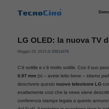
Vai
al
Domo
contenuto
LG OLED: la nuova TV d
Maggio 29, 2015
di
2001s076
C’è sottile e c’è molto sottile. Con il suo p
0.97 mm
(sì – avete letto bene – stiamo pa
descrivere questo
nuovo televisore LG
com
esattamente così che la news viene descrit
conferenza stampa legata a questo annunci
del Sud). Il prototipo in questione (non lo 