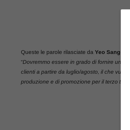
Queste le parole rilasciate da
Yeo Sang-de
“
Dovremmo essere in grado di fornire un vol
clienti a partire da luglio/agosto, il che vuol
produzione e di promozione per il terzo trim