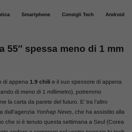
tica
Smartphone
Consigli Tech
Android
a 55″ spessa meno di 1 mm
eso di appena
1.9 chili
e il suo spessore di appena
rlando di meno di 1 millimetro), potremmo
e la carta da parete del futuro. E’ tra l’altro
ta dall’agenzia
Yonhap News
, che ha assistito alla
o che si è tenuto questa settimana a Seul (Corea
potete andare a comprare nel vostro negozio hi-tech