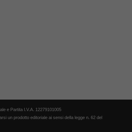
le e Partita I.V.A. 12279101005
si un prodotto editoriale ai sensi della legge n. 62 del