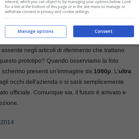
interest, which you can object to by managing your options below. Look
for a link at the bottom of this page or in the site menu to manage or
withdraw consent in privacy and cookie settings.
Manage options
Consent
assente negli articoli di riferimento che trattano
questo prototipo? Quando osserviamo la foto
lo schermo presenti un’immagine da
1080p
. L’
ultra
li occhi dell’azienda o si sarà semplicemente
o ufficiale. Comunque sia, il futuro è arrivato e
rezione.
A 2014