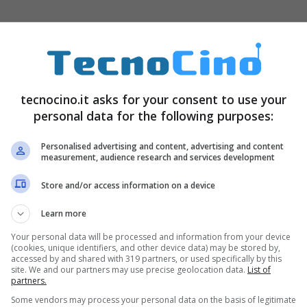
tecnocino.it asks for your consent to use your
personal data for the following purposes:
og
, direttore della divisione OLED di LG Display:
ume di produzione soddisfacente per i nostri
Personalised advertising and content, advertising and content
measurement, audience research and services development
 dire che speriamo di razionalizzare i costi di
Store and/or access information on a device
estre
.”
Learn more
Your personal data will be processed and information from your device
(cookies, unique identifiers, and other device data) may be stored by,
accessed by and shared with 319 partners, or used specifically by this
site. We and our partners may use precise geolocation data.
List of
partners.
Some vendors may process your personal data on the basis of legitimate