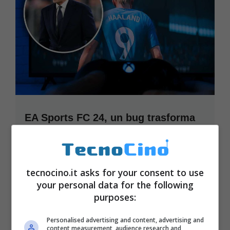
EA Sports FC 24, un bug trasforma
Allegri in calciatore: sul campo il
mister della Juve è un fenomeno |
VIDEO
Novembre 30, 2023
tecnocino.it asks for your consent to use
your personal data for the following
purposes:
Personalised advertising and content, advertising and
content measurement, audience research and