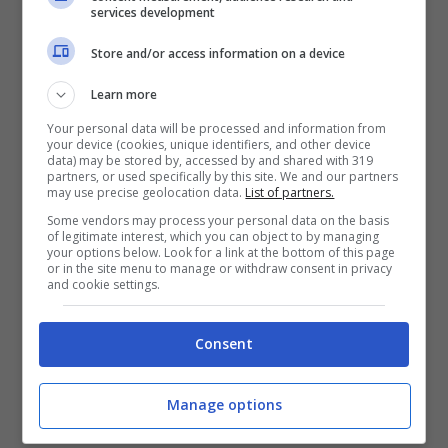
services development
Store and/or access information on a device
Learn more
Your personal data will be processed and information from
your device (cookies, unique identifiers, and other device
data) may be stored by, accessed by and shared with 319
partners, or used specifically by this site. We and our partners
may use precise geolocation data.
List of partners.
Some vendors may process your personal data on the basis
of legitimate interest, which you can object to by managing
your options below. Look for a link at the bottom of this page
Soddisfazione immensa: il metodo
or in the site menu to manage or withdraw consent in privacy
and cookie settings.
per nascondere i cavi della tv ed
avere la stanza perfettamente in
ordine
Consent
Novembre 18, 2023
Manage options