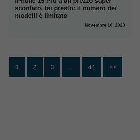
iPhone 15 Pro a un prezzo super
scontato, fai presto: il numero dei
modelli è limitato
Novembre 10, 2023
1
2
3
…
44
>>