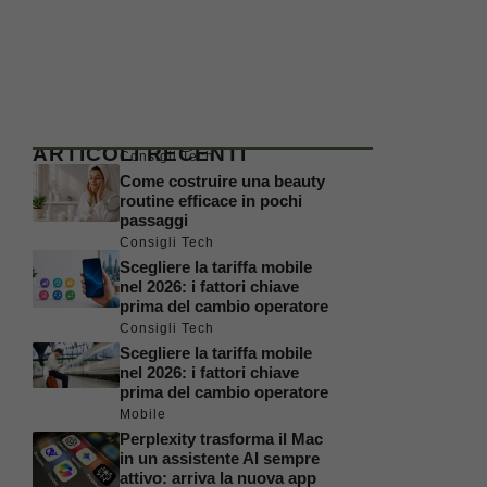
ARTICOLI RECENTI
Consigli Tech
Come costruire una beauty
routine efficace in pochi
passaggi
Consigli Tech
Scegliere la tariffa mobile
nel 2026: i fattori chiave
prima del cambio operatore
Consigli Tech
Scegliere la tariffa mobile
nel 2026: i fattori chiave
prima del cambio operatore
Mobile
Perplexity trasforma il Mac
in un assistente AI sempre
attivo: arriva la nuova app