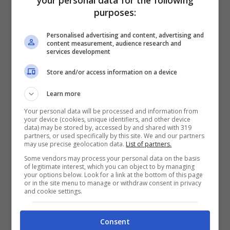
purposes:
Personalised advertising and content, advertising and
content measurement, audience research and
services development
Store and/or access information on a device
Learn more
Your personal data will be processed and information from
your device (cookies, unique identifiers, and other device
Potete dire stop alla fatica, non dovrete più
data) may be stored by, accessed by and shared with 319
partners, or used specifically by this site. We and our partners
stare ore e ore davanti allo schermo del
may use precise geolocation data.
List of partners.
vostro smartphone o tablet, chini sulla
Some vendors may process your personal data on the basis
of legitimate interest, which you can object to by managing
tastiera del pc o del laptop, alla ricerca degli
your options below. Look for a link at the bottom of this page
or in the site menu to manage or withdraw consent in privacy
sconti del momento da prendere al volo
.
and cookie settings.
Vi basta solo fare affidamento su chi si
Consent
prende la briga di fare questo lavoro per voi.