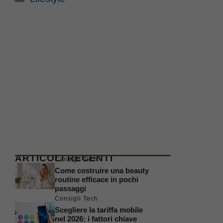
ARTICOLI RECENTI
Consigli Tech
Come costruire una beauty
routine efficace in pochi
passaggi
Consigli Tech
Scegliere la tariffa mobile
nel 2026: i fattori chiave