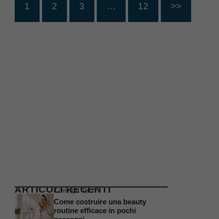
1
2
3
…
12
>>
ARTICOLI RECENTI
Consigli Tech
Come costruire una beauty
routine efficace in pochi