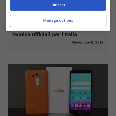
Consent
Manage options
LG V30: prezzo, uscita, scheda
tecnica ufficiali per l’Italia
Novembre 6, 2017