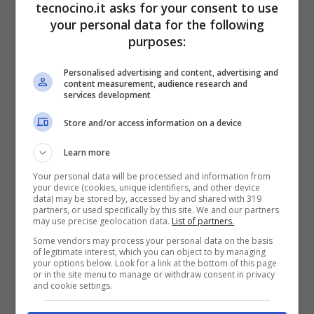
tecnocino.it asks for your consent to use
your personal data for the following
purposes:
Personalised advertising and content, advertising and
LG K10 2018: prezzo, uscita e
content measurement, audience research and
services development
scheda tecnica ufficiale
Febbraio 23, 2018
Store and/or access information on a device
Learn more
Your personal data will be processed and information from
your device (cookies, unique identifiers, and other device
data) may be stored by, accessed by and shared with 319
partners, or used specifically by this site. We and our partners
may use precise geolocation data.
List of partners.
Some vendors may process your personal data on the basis
of legitimate interest, which you can object to by managing
your options below. Look for a link at the bottom of this page
or in the site menu to manage or withdraw consent in privacy
and cookie settings.