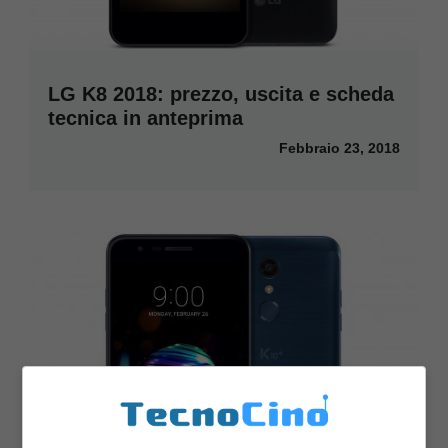
LG K8 2018: prezzo, uscita e scheda
tecnica in anteprima
Febbraio 23, 2018