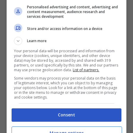
HD ossia 720×1280 pixel, processore quad-
Personalised advertising and content, advertising and
content measurement, audience research and
core da 1.3GHz con 2GB di Ram, una
services development
memoria interna da 16 eMMC espandibile
Store and/or access information on a device
via microSD massimo di ulteriori 32GB,
Learn more
fotocamera posteriore da 8 megapixel con
Your personal data will be processed and information from
flash LED e frontale da 5 megapixel.
your device (cookies, unique identifiers, and other device
data) may be stored by, accessed by and shared with 319
Troviamo la connessione 4G VoLTE, Wi-Fi
partners, or used specifically by this site. We and our partners
may use precise geolocation data.
List of partners.
802.11 b/g/n, Bluetooth 4.2, GPS, NFC, radio
Some vendors may process your personal data on the basis
of legitimate interest, which you can object to by managing
FM, tecnologia singola o dual Sim, un peso
your options below. Look for a link at the bottom of this page
or in the site menu to manage or withdraw consent in privacy
di 152 grammi, dimensioni di 146,3 x 73,2 x
and cookie settings.
8,2 mm e una batteria da 2500mAh. Anche
qui peccato per la presenza del sistema
Consent
operativo Android 7.1.2 Nougat e non di
Manage options