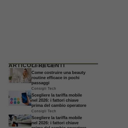
ARTICOLI RECENTI
Consigli Tech
Come costruire una beauty
routine efficace in pochi
passaggi
Consigli Tech
Scegliere la tariffa mobile
nel 2026: i fattori chiave
prima del cambio operatore
Consigli Tech
Scegliere la tariffa mobile
nel 2026: i fattori chiave
prima del cambio operatore