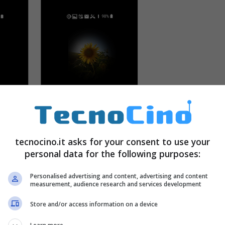
tecnocino.it asks for your consent to use your
personal data for the following purposes:
Personalised advertising and content, advertising and content
ssia lo schermo che è sempre attivato mostrando
measurement, audience research and services development
dare su Impostazioni, poi nella sezione dedicata al
Store and/or access information on a device
iere il design che si preferisce dalle varie