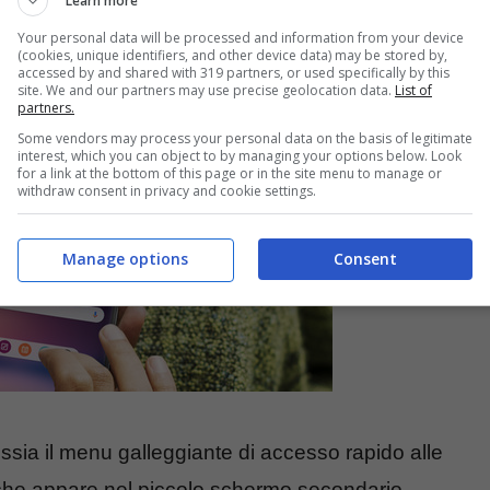
Learn more
are la funzione di notte per salvare batteria.
Your personal data will be processed and information from your device
(cookies, unique identifiers, and other device data) may be stored by,
accessed by and shared with 319 partners, or used specifically by this
ar
site. We and our partners may use precise geolocation data.
List of
partners.
Some vendors may process your personal data on the basis of legitimate
interest, which you can object to by managing your options below. Look
for a link at the bottom of this page or in the site menu to manage or
withdraw consent in privacy and cookie settings.
Manage options
Consent
ssia il menu galleggiante di accesso rapido alle
, che appare nel piccolo schermo secondario