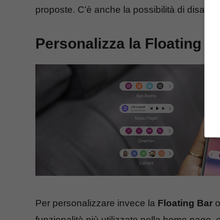
proposte. C’è anche la possibilità di disattiv
Personalizza la Floating B
Per personalizzare invece la
Floating Bar
o
funzionalità più utilizzate nella home page