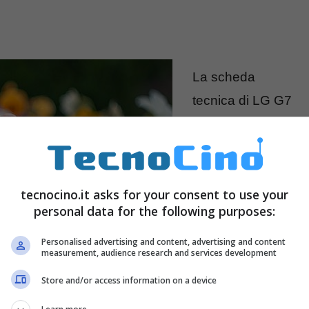
La scheda
tecnica di LG G7
parte
necessariament
e dal SoC
tecnocino.it asks for your consent to use your
Snapdragon 845
personal data for the following purposes:
che riceve il
supporto di 4GB
Personalised advertising and content, advertising and content
measurement, audience research and services development
di memoria
Store and/or access information on a device
Ram. Se sulla