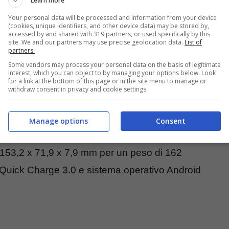
Learn more
carta può
Your personal data will be processed and information from your device
mettono sul piatto una ram doppia, nella pratica
(cookies, unique identifiers, and other device data) may be stored by,
accessed by and shared with 319 partners, or used specifically by this
site. We and our partners may use precise geolocation data.
List of
partners.
Some vendors may process your personal data on the basis of legitimate
64/128 GB UFS 2.1 espandibile con microSD fino
interest, which you can object to by managing your options below. Look
for a link at the bottom of this page or in the site menu to manage or
megapixel con lenti f/1.6, FOV 71° e OIS e f/1.9,
withdraw consent in privacy and cookie settings.
e da 8 megapixel f/1.9, FOV 80°.
Manage options
Consent
and), Bluetooth 5.0, NFC, USB Type-C 2.0
i 153,2 x 71,9 x 7,9 mm per un peso di 162
Quick Charge 3.0 e sistema operativo Android