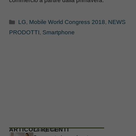
commercio a partire dalla primavera.
Categorie
LG
,
Mobile World Congress 2018
,
NEWS
PRODOTTI
,
Smartphone
ARTICOLI RECENTI
Consigli Tech