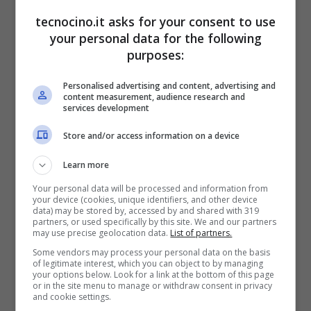
tecnocino.it asks for your consent to use
LG K10 2018, la scheda
your personal data for the following
purposes:
tecnica
Personalised advertising and content, advertising and
content measurement, audience research and
La scheda tecnica di LG K10 2018 considera
services development
uno schermo IPS da 5.3 pollici a risoluzione
Store and/or access information on a device
HD, ossia 720×1280 pixel, processore quad-
Learn more
core da 1.5GHz con 2 o 3GB di Ram, una
Your personal data will be processed and information from
memoria interna da 16 o 32GB eMMC
your device (cookies, unique identifiers, and other device
data) may be stored by, accessed by and shared with 319
espandibile via microSD massimo di ulteriori
partners, or used specifically by this site. We and our partners
may use precise geolocation data.
List of partners.
32GB, fotocamere posteriori da 8 o 13
Some vendors may process your personal data on the basis
megapixel con flash LED e frontali da 5 o 8
of legitimate interest, which you can object to by managing
your options below. Look for a link at the bottom of this page
or in the site menu to manage or withdraw consent in privacy
megapixel. Troviamo la connessione 4G
and cookie settings.