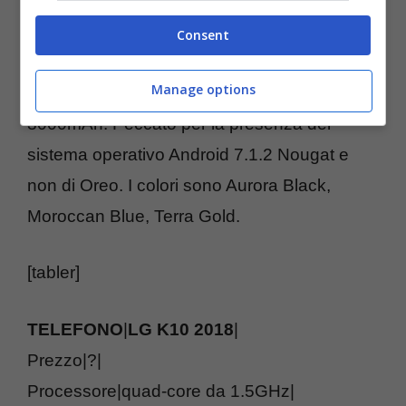
VoLTE, Wi-Fi 802.11 b/g/n, Bluetooth 4.2,
GPS, NFC, radio FM, tecnologia singola o
Consent
dual Sim, un peso di 162 grammi, dimensioni
Manage options
di 148,7 x 75,3 x 8,68 mm e una batteria da
3000mAh. Peccato per la presenza del
sistema operativo Android 7.1.2 Nougat e
non di Oreo. I colori sono Aurora Black,
Moroccan Blue, Terra Gold.
[tabler]
TELEFONO
|
LG K10 2018
|
Prezzo|?|
Processore|quad-core da 1.5GHz|