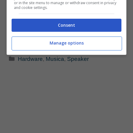
or in the site menu to manage or withdraw consent in privacy
and cookie settings.
Consent
Manage options
Categorie
Hardware
,
Musica
,
Speaker