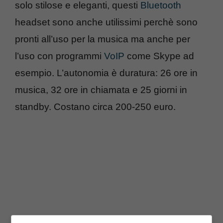
solo stilose e eleganti, questi
Bluetooth
headset sono anche utilissimi perchè sono
pronti all’uso per la musica ma anche per
l’uso con programmi
VoIP
come Skype ad
esempio. L’autonomia è duratura: 26 ore in
musica, 32 ore in chiamata e 25 giorni in
standby. Costano circa 200-250 euro.