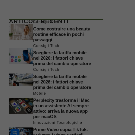
ARTICOLI RECENTI
Consigli Tech
Come costruire una beauty
routine efficace in pochi
passaggi
Consigli Tech
Scegliere la tariffa mobile
nel 2026: i fattori chiave
prima del cambio operatore
Consigli Tech
Scegliere la tariffa mobile
nel 2026: i fattori chiave
prima del cambio operatore
Mobile
Perplexity trasforma il Mac
in un assistente AI sempre
attivo: arriva la nuova app
per macOS
Innovazioni Tecnologiche
Prime Video copia TikTok:
arrivano i video verticali