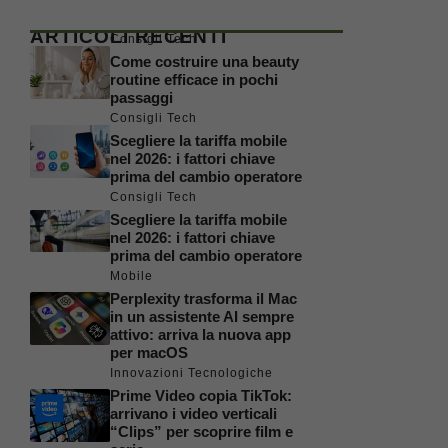
ARTICOLI RECENTI
Consigli Tech
Come costruire una beauty
routine efficace in pochi
passaggi
Consigli Tech
Scegliere la tariffa mobile
nel 2026: i fattori chiave
prima del cambio operatore
Consigli Tech
Scegliere la tariffa mobile
nel 2026: i fattori chiave
prima del cambio operatore
Mobile
Perplexity trasforma il Mac
in un assistente AI sempre
attivo: arriva la nuova app
per macOS
Innovazioni Tecnologiche
Prime Video copia TikTok:
arrivano i video verticali
“Clips” per scoprire film e