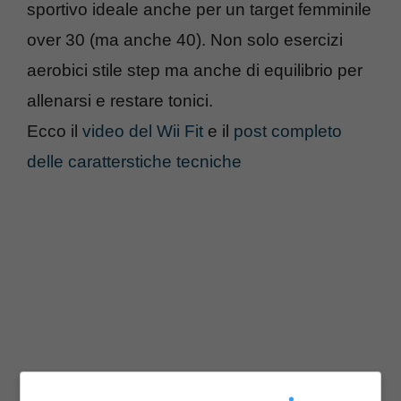
sportivo ideale anche per un target femminile
over 30 (ma anche 40). Non solo esercizi
aerobici stile step ma anche di equilibrio per
allenarsi e restare tonici.
Ecco il
video del Wii Fit
e il
post completo
delle caratterstiche tecniche