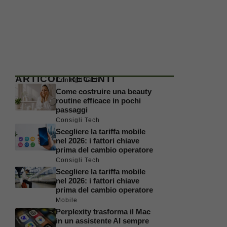
ARTICOLI RECENTI
Consigli Tech
Come costruire una beauty
routine efficace in pochi
passaggi
Consigli Tech
Scegliere la tariffa mobile
nel 2026: i fattori chiave
prima del cambio operatore
Consigli Tech
Scegliere la tariffa mobile
nel 2026: i fattori chiave
prima del cambio operatore
Mobile
Perplexity trasforma il Mac
in un assistente AI sempre