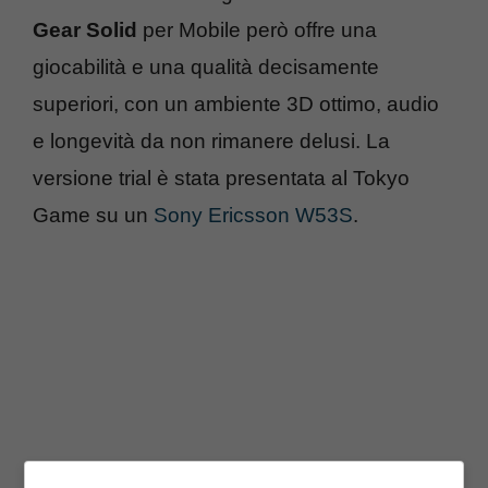
Gear Solid
per Mobile però offre una
giocabilità e una qualità decisamente
superiori, con un ambiente 3D ottimo, audio
e longevità da non rimanere delusi. La
versione trial è stata presentata al Tokyo
Game su un
Sony Ericsson W53S
.