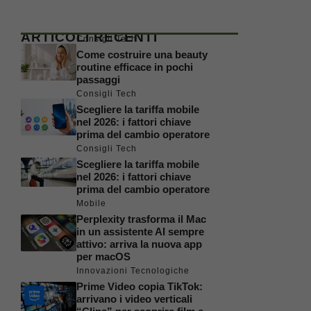
ARTICOLI RECENTI
Consigli Tech
Come costruire una beauty
routine efficace in pochi
passaggi
Consigli Tech
Scegliere la tariffa mobile
nel 2026: i fattori chiave
prima del cambio operatore
Consigli Tech
Scegliere la tariffa mobile
nel 2026: i fattori chiave
prima del cambio operatore
Mobile
Perplexity trasforma il Mac
in un assistente AI sempre
attivo: arriva la nuova app
per macOS
Innovazioni Tecnologiche
Prime Video copia TikTok:
arrivano i video verticali