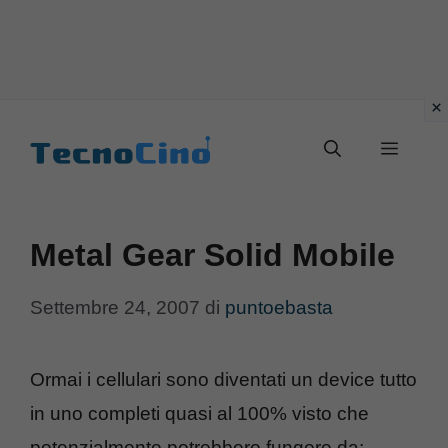
Vai
al
Menu
contenuto
Metal Gear Solid Mobile
Settembre 24, 2007
di
puntoebasta
Ormai i cellulari sono diventati un device tutto
in uno completi quasi al 100% visto che
potenzialmente potrebbero fungere da: