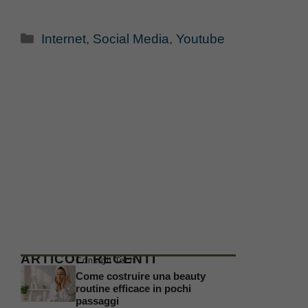
Categorie
Internet
,
Social Media
,
Youtube
ARTICOLI RECENTI
Consigli Tech
Come costruire una beauty
routine efficace in pochi
passaggi