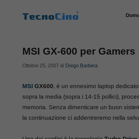
Vai
al
Domo
contenuto
MSI GX-600 per Gamers
Ottobre 25, 2007
di
Diego Barbera
MSI
GX600
, è un ennesimo laptop dedicato
sopra la media (sopra i 14-15 pollici), proc
memoria. Senza dimenticare un buon sistem
la continuazione ci addentreremo nella selv
Uno dei cardini è la tecnologia
Turbo Drive