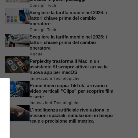
Consigli Tech
Scegliere la tariffa mobile nel 2026: i
fattori chiave prima del cambio
operatore
Consigli Tech
Scegliere la tariffa mobile nel 2026: i
fattori chiave prima del cambio
operatore
Mobile
Perplexity trasforma il Mac in un
assistente AI sempre attivo: arriva la
nuova app per macOS
Innovazioni Tecnologiche
Prime Video copia TikTok: arrivano i
video verticali “Clips” per scoprire film
e serie
Innovazioni Tecnologiche
L’intelligenza artificiale rivoluziona le
missioni spaziali: simulazioni in tempo
reale e precisione millimetrica