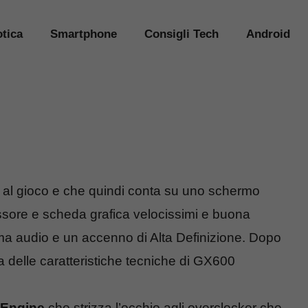
tica
Smartphone
Consigli Tech
Android
 al gioco e che quindi conta su uno schermo
essore e scheda grafica velocissimi e buona
a audio e un accenno di Alta Definizione. Dopo
a delle caratteristiche tecniche di GX600
 Engine
che strizza l’occhio agli overclocker che