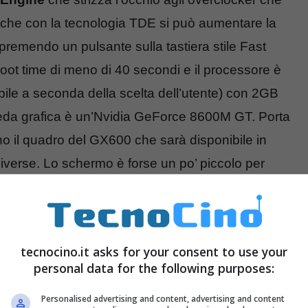
to che con la tecnologia TDE si può aumentare la
remendo un pulsante sulla tastiera stile Fast
boot time di meno di 40 secondi e il processore è
bile a seconda della scelta dell’utente) con 2GB
eda grafica è un’Nvidia GeForce 8600M GT. Porta
 il quadro del GX600 che sarà disponibile in
verse. Lo schermo è forse un po’ piccolo per
LCD con
1.3 megapixel
webcam integrata e
tecnocino.it asks for your consent to use your
personal data for the following purposes:
Personalised advertising and content, advertising and content