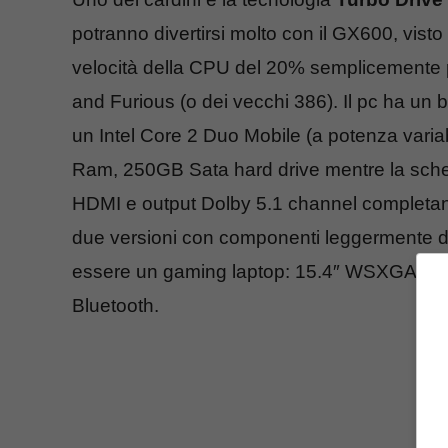
potranno divertirsi molto con il GX600, vis
velocità della CPU del 20% semplicemente p
and Furious (o dei vecchi 386). Il pc ha un 
un Intel Core 2 Duo Mobile (a potenza varia
Ram, 250GB Sata hard drive mentre la sch
HDMI e output Dolby 5.1 channel completano
due versioni con componenti leggermente di
essere un gaming laptop: 15.4″ WSXGA+ 
Bluetooth.