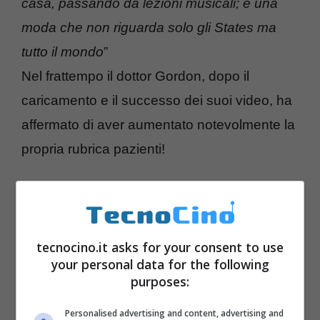
casa, passando da lezioni musicali; è una
moda che non riguarda solo gli States ma
tutto il mondo
”
Nel frattempo il dottor Gordon, dopo il
caricamento e il successo dei suoi video, ha
affermato di aver aumentato notevolmente la
propria rubrica pazienti!
tecnocino.it asks for your consent to use
your personal data for the following
purposes:
Personalised advertising and content, advertising and