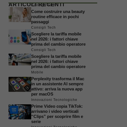
ARTICOLI RECENTI
Consigli Tech
Come costruire una beauty
routine efficace in pochi
passaggi
Consigli Tech
Scegliere la tariffa mobile
nel 2026: i fattori chiave
prima del cambio operatore
Consigli Tech
Scegliere la tariffa mobile
nel 2026: i fattori chiave
prima del cambio operatore
Mobile
Perplexity trasforma il Mac
in un assistente AI sempre
attivo: arriva la nuova app
per macOS
Innovazioni Tecnologiche
Prime Video copia TikTok:
arrivano i video verticali
“Clips” per scoprire film e
serie