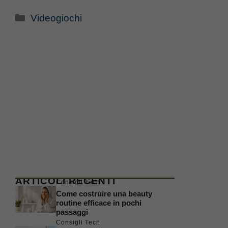
Categorie
Videogiochi
ARTICOLI RECENTI
Consigli Tech
Come costruire una beauty
routine efficace in pochi
passaggi
Consigli Tech