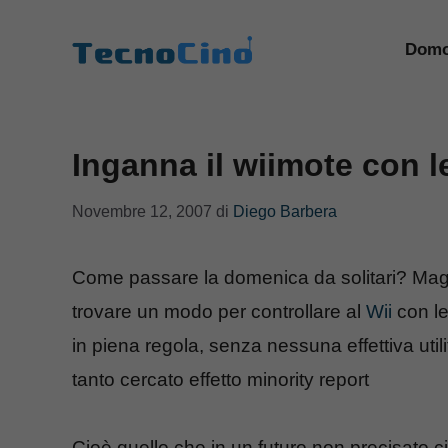
Vai
al
Domo
contenuto
Inganna il wiimote con le
Novembre 12, 2007
di
Diego Barbera
Come passare la domenica da solitari? Magari
trovare un modo per controllare al
Wii
con le
in piena regola, senza nessuna effettiva util
tanto cercato effetto minority report
Cioè quello che in un futuro non precisato c