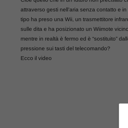
attraverso gesti nell’aria senza contatto e in
tipo ha preso una Wii, un trasmettitore infrar
sulle dita e ha posizionato un Wiimote vicino
mentre in realtà è fermo ed è “sostituito” dal
pressione sui tasti del telecomando?
Ecco il video