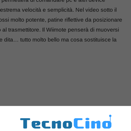
 estrema velocità e semplicità. Nel video sotto il
ossi molto potente, patine riflettive da posizionare
 al trasmettitore. Il Wiimote penserà di muoversi
le dita… tutto molto bello ma cosa sostituisce la