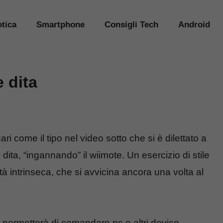
tica
Smartphone
Consigli Tech
Android
 dita
 come il tipo nel video sotto che si è dilettato a
 dita, “ingannando” il wiimote. Un esercizio di stile
ità intrinseca, che si avvicina ancora una volta al
i permetterà di comandare pc e altri device