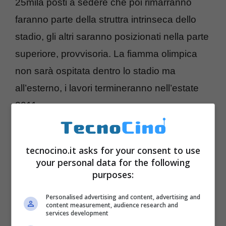
25mila posti a sedere che poi rimarranno
faranno parte della struttra intrinseca dello
stadio, gli altri saranno posizionati nella parte
superiore, provvisoria. La fiamma olimpica
non sarà ospitata dentro lo stadio ma
all’esterno, i lavori termineranno nell’estate
2011
tecnocino.it asks for your consent to use
your personal data for the following
purposes:
Personalised advertising and content, advertising and
content measurement, audience research and
services development