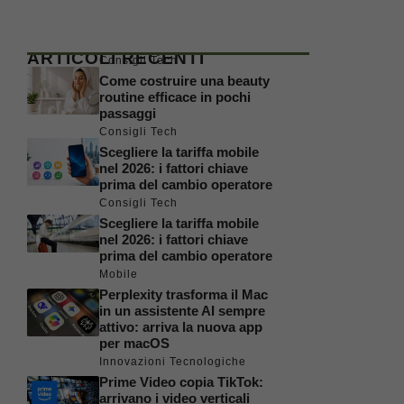
ARTICOLI RECENTI
Consigli Tech
Come costruire una beauty
routine efficace in pochi
passaggi
Consigli Tech
Scegliere la tariffa mobile
nel 2026: i fattori chiave
prima del cambio operatore
Consigli Tech
Scegliere la tariffa mobile
nel 2026: i fattori chiave
prima del cambio operatore
Mobile
Perplexity trasforma il Mac
in un assistente AI sempre
attivo: arriva la nuova app
per macOS
Innovazioni Tecnologiche
Prime Video copia TikTok:
arrivano i video verticali