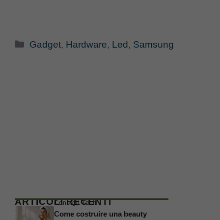
Categorie
Gadget
,
Hardware
,
Led
,
Samsung
ARTICOLI RECENTI
Consigli Tech
Come costruire una beauty