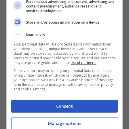
Personalised advertising and content, advertising and
content measurement, audience research and
services development
Store and/or access information on a device
Learn more
Your personal data will be processed and information from
your device (cookies, unique identifiers, and other device
Samsung Galaxy M2: rumors su
data) may be stored by, accessed by and shared with 319
partners, or used specifically by this site. We and our partners
scheda tecnica e uscita
may use precise geolocation data.
List of partners.
Novembre 26, 2018
Some vendors may process your personal data on the basis
of legitimate interest, which you can object to by managing
your options below. Look for a link at the bottom of this page
or in the site menu to manage or withdraw consent in privacy
and cookie settings.
Consent
Manage options