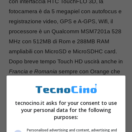
con interfaccia HTC TouchFLO 3D, la
fotocamera è da 5 megapiel con autofocus e
registrazione video, GPS e A-GPS, Wifi, il
processore è un Qualcomm MSM7201a 528
MHz con 512MB di Rom e 288MB RAM
ampliabili con MicroSD e MicroSDHC card.
Dopo breve tempo Touch HD uscirà anche in
Francia e Romania
sempre con Orange che
ne ha preso l’esclusiva per tutto il 2009 nel
Vecchio Continente.
tecnocino.it asks for your consent to use
your personal data for the following
purposes:
Personalised advertising and content, advertising and