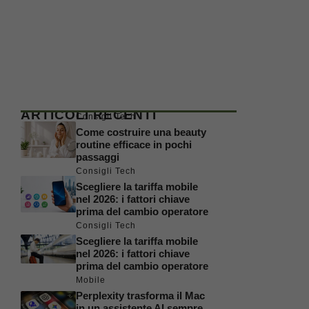
ARTICOLI RECENTI
Consigli Tech
Come costruire una beauty
routine efficace in pochi
passaggi
Consigli Tech
Scegliere la tariffa mobile
nel 2026: i fattori chiave
prima del cambio operatore
Consigli Tech
Scegliere la tariffa mobile
nel 2026: i fattori chiave
prima del cambio operatore
Mobile
Perplexity trasforma il Mac
in un assistente AI sempre